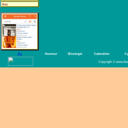
Vrac
Humour
Œnologie
Calendrier
Cy
Copyrigth © www.Aud