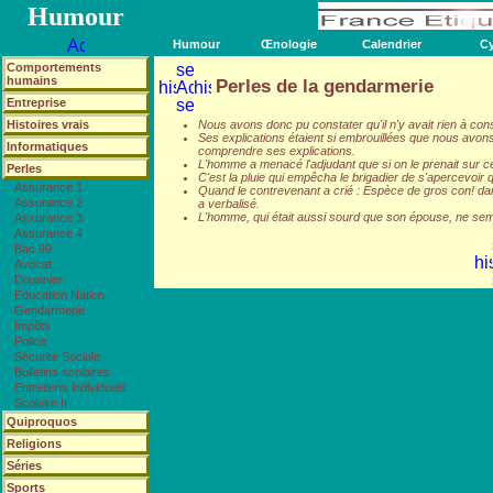
Humour
Humour
Œnologie
Calendrier
Cy
Comportements
humains
Perles de la gendarmerie
Entreprise
Histoires vrais
Nous avons donc pu constater qu'il n'y avait rien à cons
Ses explications étaient si embrouillées que nous avons
Informatiques
comprendre ses explications.
L'homme a menacé l'adjudant que si on le prenait sur ce t
Perles
C'est la pluie qui empêcha le brigadier de s'apercevoir qu'
Assurance 1
Quand le contrevenant a crié : Espèce de gros con! dans
Assurance 2
a verbalisé.
L'homme, qui était aussi sourd que son épouse, ne sembl
Assurance 3
Assurance 4
Bac 99
Avocat
Douanier
Education Nation.
Gendarmerie
Impôts
Police
Sécurité Sociale
Bulletins scolaires
Entretiens individuels
Scolaire II
Quiproquos
Religions
Séries
Sports